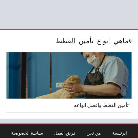
#ماهي_انواع_تأمين_القطط
تأمين القطط وافضل انواعه
الرئيسية
من نحن
فريق العمل
سياسة الخصوصية